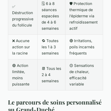
🗓️ 6 à 8
🛡️ Protection
✅
séances
thermique de
Déstruction
espacées
l’épiderme via
progressive
de 4 à 6
refroidissement
du follicule
semaines
actif
❌ Aucune
🔁 Toutes
🔴 Irritations,
action sur
les 1 à 3
poils incarnés
la racine
semaines
fréquents
🟢 Action
🟡 Sensations
📆 Tous les
limitée,
de chaleur,
2 à 4
moins
efficacité
semaines
puissante
variable
Le parcours de soins personnalisé
au Grand-Duché